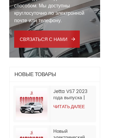
способом. Мы доступны
круглосуточно по электронной
почте или телефону.
СВЯЗАТЬСЯ С НАМИ
НОВЫЕ ТОВАРЫ
Jetta VS7 2023
года выпуска |
280TSI АКПП
ЧИТАТЬ ДАЛЕЕ
Progressive | 60
000 км | Экспорт
из Китая
Новый
электрический