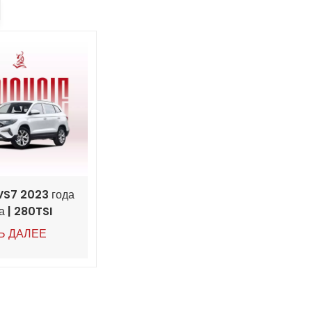
VS7 2023 года
а | 280TSI
rogressive |
Ь ДАЛЕЕ
 км | Экспорт
я