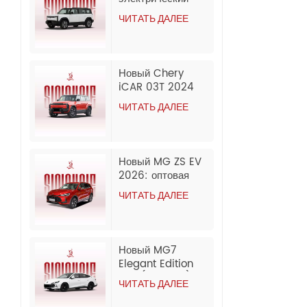
внедорожник
ЧИТАТЬ ДАЛЕЕ
Chery iCar 03
2024 года,
оптовый экспорт
из Китая
Новый Chery
iCAR 03T 2024
Electric Long
ЧИТАТЬ ДАЛЕЕ
Range 2WD &
4WD SUV Export
Новый MG ZS EV
2026: оптовая
экспортная
ЧИТАТЬ ДАЛЕЕ
продажа из Китая.
Новый MG7
Elegant Edition
1.5T (300DCT) |
ЧИТАТЬ ДАЛЕЕ
Оптовая продажа
из Китая (модель