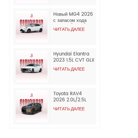
2026/2025 года).
Новый MG4 2026
с запасом хода
437 км (CLTC) в
ЧИТАТЬ ДАЛЕЕ
комплектации
Composed
Edition. Доступный
по цене полностью
Hyundai Elantra
электрический
2023 1.5L CVT GLX
седан. Оптовая
Elite Edition
продажа и экспорт
ЧИТАТЬ ДАЛЕЕ
Бензиновый
из Китая.
подержанный
автомобиль
Toyota RAV4
2026 2.0L/2.5L
AWD Luxury
ЧИТАТЬ ДАЛЕЕ
Edition
Бензиновый
автомобиль