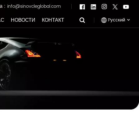
а :
info@sinovcleglobal.com
Pусский
АС
НОВОСТИ
КОНТАКТ
English
Français
Pусский
العربية
中文