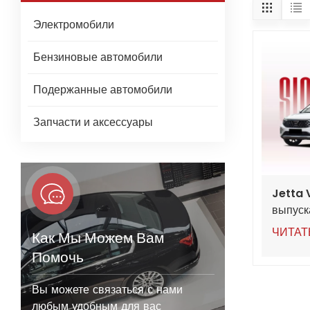
Электромобили
Бензиновые автомобили
Подержанные автомобили
Запчасти и аксессуары
Jetta 
выпуск
АКПП P
ЧИТАТ
Как Мы Можем Вам
60 000
Помочь
из Кита
Вы можете связаться с нами
любым удобным для вас