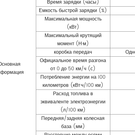
Время зарядки (часы)
Емкость быстрой зарядки (%)
Максимальная мощность
(кВт)
Максимальный крутящий
момент (Н·м)
коробка передач
Одн
Официальное время разгона
Основная
от 0 до 50 км/ч (с)
нформация
Потребление энергии на 100
километров (кВт·ч/100 км)
Расход топлива в
эквиваленте электроэнергии
(л/100 км)
Передняя/задняя колесная
база (мм)
Расстояние между осями