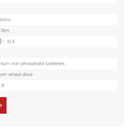
brics
37km
) :
10.4
thium iron phosphate batteries
ont-wheel drive
.8