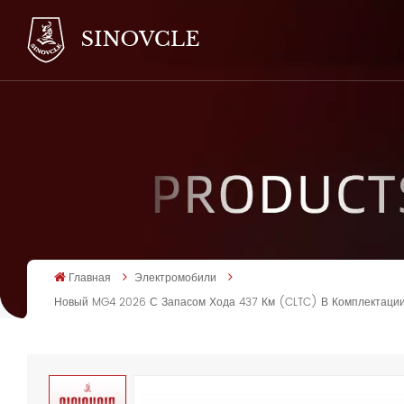
Главная
Электромобили
Новый MG4 2026 С Запасом Хода 437 Км (CLTC) В Комплектации