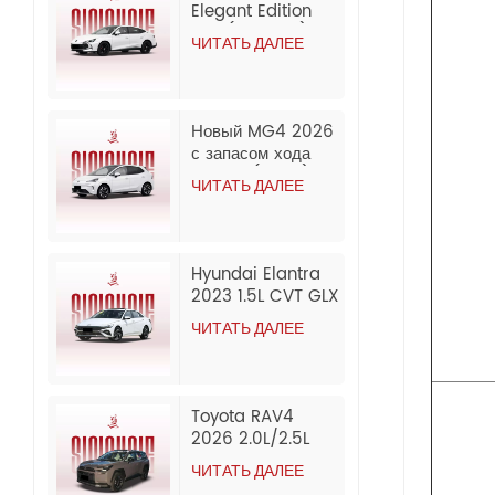
Elegant Edition
1.5T (300DCT) |
ЧИТАТЬ ДАЛЕЕ
Оптовая продажа
из Китая (модель
2026/2025 года).
Новый MG4 2026
с запасом хода
437 км (CLTC) в
ЧИТАТЬ ДАЛЕЕ
комплектации
Composed
Edition. Доступный
по цене полностью
Hyundai Elantra
электрический
2023 1.5L CVT GLX
седан. Оптовая
Elite Edition
продажа и экспорт
ЧИТАТЬ ДАЛЕЕ
Бензиновый
из Китая.
подержанный
автомобиль
Toyota RAV4
2026 2.0L/2.5L
AWD Luxury
ЧИТАТЬ ДАЛЕЕ
Edition