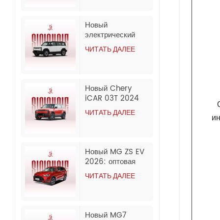
000 км | Экспорт
из Китая
Новый
электрический
внедорожник
ЧИТАТЬ ДАЛЕЕ
Chery iCar 03
2024 года,
оптовый экспорт
из Китая
Новый Chery
iCAR 03T 2024
Electric Long
ЧИТАТЬ ДАЛЕЕ
и
Range 2WD &
4WD SUV Export
Новый MG ZS EV
2026: оптовая
экспортная
ЧИТАТЬ ДАЛЕЕ
продажа из Китая.
Новый MG7