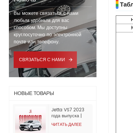
Таб
Вы можете связаться с нами
любым удобным для вас
способом. Мы доступны
круглосуточно по электронной
почте или телефону.
СВЯЗАТЬСЯ С НАМИ
НОВЫЕ ТОВАРЫ
Jetta VS7 2023
года выпуска |
280TSI АКПП
ЧИТАТЬ ДАЛЕЕ
Progressive | 60