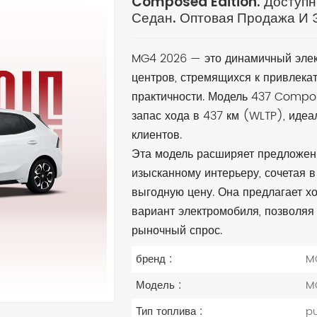
Composed Edition. Доступн
Седан. Оптовая Продажа И Э
MG4 2026 — это динамичный элект
центров, стремящихся к привлека
практичности. Модель 437 Compos
запас хода в 437 км (WLTP), иде
клиентов.
Эта модель расширяет предложен
изысканному интерьеру, сочетая 
выгодную цену. Она предлагает 
вариант электромобиля, позволяя
рыночный спрос.
бренд :
M
Модель :
MG
Тип топлива :
pu