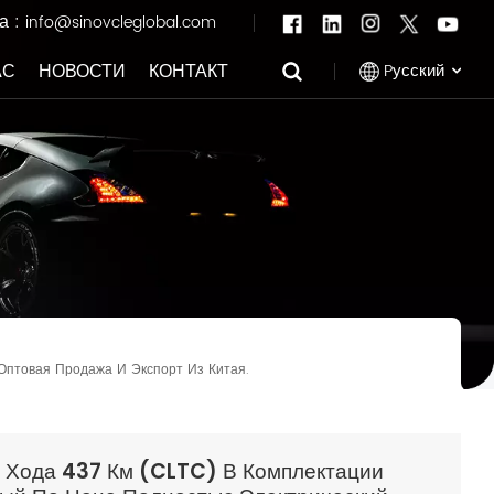
а :
info@sinovcleglobal.com
Pусский
АС
НОВОСТИ
КОНТАКТ
English
Français
Pусский
العربية
Оптовая Продажа И Экспорт Из Китая.
中文
 Хода 437 Км (CLTC) В Комплектации