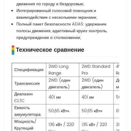
движения по городу и бездорожью;
Интегрированный голосовой помощник и
взаимодействие с несколькими экранами;
Полный пакет безопасности ADAS: удержание
полосы движения, адаптивный круиз-контроль,
предупреждение о столкновении;
Техническое сравнение
2WD Long
2WD Standard
4WD L
Спецификация
Range
Pro
Range
2WD (один
2WD (один
Двойно
Трансмиссия
двигатель)
двигатель)
мотор 
Диапазон
401 км
401 км
501 км
CLTC
Емкость
50,65 кВтч
50,65 кВтч
69,77 к
аккумулятора
Мощность/
135 кВт / 220
135 кВт / 220
205 кВт
Крутящий