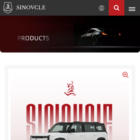
Pусский
English
Français
Pусский
العربية
中
文