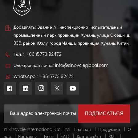
запасом хода 401–
комплектации: 2WD
501 км. Экспорт для
(520 км) и 4WD
международных
(501 км). Поставки
автодилеров и
OEM для
импортеров.
международных
Добавлять: Здание A1, инспекционно-испытательный
импортеров и
промышленный парк провинции Хунань, улица Сюэши, д.
дилеров.
336, район Юэлу, город Чанша, провинция Хунань, Китай
Тел. :
+86 15773192472
Электронная почта:
info@sinovcleglobal.com
WhatsApp :
+8615773192472
© Sinovcle International Co., Ltd.
Главная
|
Продукция
|
О
нас
|
Контакты
|
Блог
|
FAQ
|
Карта сайта
|
XML
|