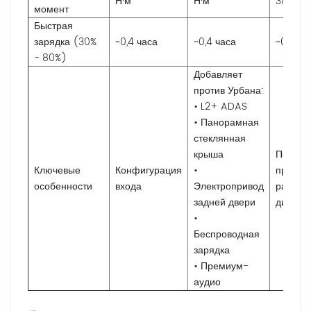
Н·м
Н·м
385 Н·
момент
Быстрая
зарядка (30%
~0,4 часа
~0,4 часа
~0,6 ча
- 80%)
Добавляет
против Урбана:
• L2+ ADAS
• Панорамная
стеклянная
крыша
Полны
Ключевые
Конфигурация
•
привод
особенности
входа
Электропривод
расшир
задней двери
диапаз
•
Беспроводная
зарядка
• Премиум-
аудио