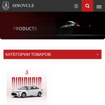
Pусский
English
Français
Pусский
العربية
中
КАТЕГОРИИ ТОВАРОВ
文