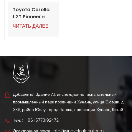
Toyota Corolla
1.2T Pioneer и
Elite Edition 2024
ЧИТАТЬ ДАЛЕЕ
года
Добавлять: Здание A1, инспекционно-испытательный
промышленный парк провинции Хунань, улица Сюэши, д.
336, район Юэлу, город Чанша, провинция Хунань, Китай
Тел. :
+86 15773192472
Электронная почта:
info@sinovcleglobal.com