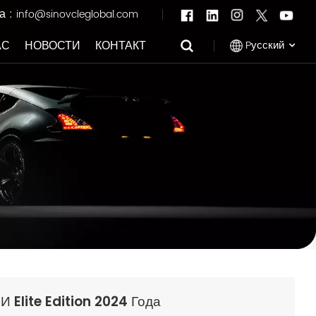
а :
info@sinovcleglobal.com
Pусский
АС
НОВОСТИ
КОНТАКТ
English
Français
Pусский
العربية
中文
И Elite Edition 2024 Года