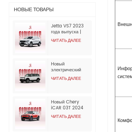
НОВЫЕ ТОВАРЫ
Внешн
Jetta VS7 2023
года выпуска |
280TSI АКПП
ЧИТАТЬ ДАЛЕЕ
Progressive | 60
000 км | Экспорт
из Китая
Новый
Инфор
электрический
внедорожник
систе
ЧИТАТЬ ДАЛЕЕ
Chery iCar 03
2024 года,
оптовый экспорт
из Китая
Новый Chery
iCAR 03T 2024
Electric Long
ЧИТАТЬ ДАЛЕЕ
Range 2WD &
Комфо
4WD SUV Export