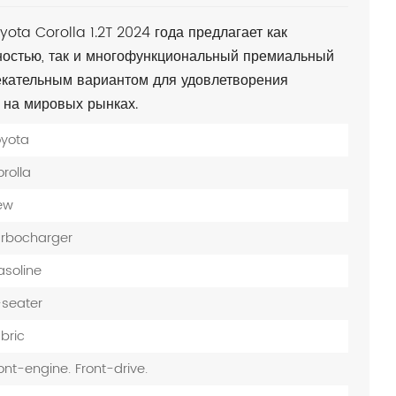
ota Corolla 1.2T 2024 года предлагает как
ностью, так и многофункциональный премиальный
лекательным вариантом для удовлетворения
 на мировых рынках.
oyota
rolla
ew
urbocharger
soline
seater
bric
ont-engine. Front-drive.