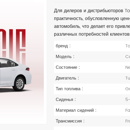
Для дилеров и дистрибьюторов Toy
практичность, обусловленную цен
автомобиль, что делает его прив
различных потребностей клиентов
бренд :
T
Модель :
Co
Состояние :
N
Двигатель :
T
Тип топлива :
Ga
Сиденья :
5-
Материал сидений :
Fa
Трансмиссия :
Fr