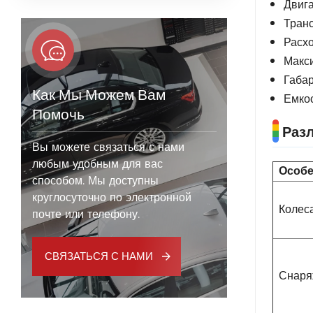
Двига
Транс
Расхо
Макси
Габар
Как Мы Можем Вам
Емкос
Помочь
Разл
Вы можете связаться с нами
любым удобным для вас
Особе
способом. Мы доступны
круглосуточно по электронной
Колес
почте или телефону.
СВЯЗАТЬСЯ С НАМИ
Снаря