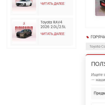
Elite Edition
продажа и экспорт
ЧИТАТЬ ДАЛЕЕ
Бензиновый
из Китая.
подержанный
автомобиль
Toyota RAV4
2026 2.0L/2.5L
AWD Luxury
ЧИТАТЬ ДАЛЕЕ
Edition
ГОРЯЧИ
Бензиновый
автомобиль
Toyota Co
ПОЛ
Ищете о
— наши 
Предм