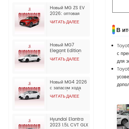
Новый MG ZS EV
2026: оптовая
экспортная
ЧИТАТЬ ДАЛЕЕ
продажа из Китая.
В ит
Новый MG7
Toyot
Elegant Edition
с пр
1.5T (300DCT) |
ЧИТАТЬ ДАЛЕЕ
для э
Оптовая продажа
из Китая (модель
Toyot
2026/2025 года).
усов
Новый MG4 2026
допол
с запасом хода
437 км (CLTC) в
ЧИТАТЬ ДАЛЕЕ
комплектации
Composed
Edition. Доступный
по цене полностью
Hyundai Elantra
электрический
2023 1.5L CVT GLX
седан. Оптовая